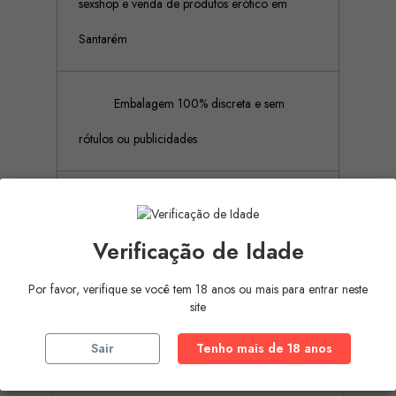
sexshop e venda de produtos erótico em
Santarém
Embalagem 100% discreta e sem
rótulos ou publicidades
Pagamento Seguro (Aceitamos
pagamento por referência Multibanco, Mbway
Verificação de Idade
e cartões de crédito)
Por favor, verifique se você tem 18 anos ou mais para entrar neste
site
Sair
Tenho mais de 18 anos
Descrição
Detalhes do produto