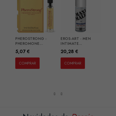
PHEROSTRONG -
EROS-ART - MEN
EYE 
PHEROMONE...
INTIMATE...
MATC
Preço
Preço
Preç
5,07 €
20,28 €
29,4
COMPRAR
COMPRAR
CO