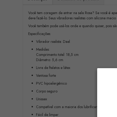
Você tem coragem de entrar na sala Rosa? Se você é apaix
deve fazê-lo. Seus vibradores realistas com silicone mac
Você também pode usá-los onde e quando quiser, pois são 
Especificações:
Vibrador realista: Dael
Medidas:
Comprimento total: 18,5 cm
Diâmetro: 5,6 cm
Livre de ftalatos e látex
Ventosa forte
PVC hipoalergênico
Corpo seguro
Unissex
Compatível com a maioria dos lubrificantes
Fácil de limpar