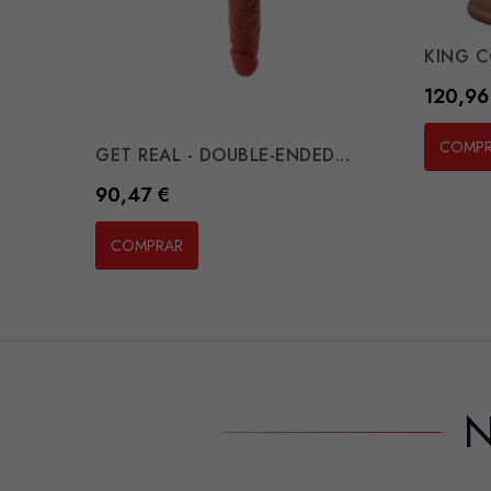
KING CO
Preço
120,96
COMP
GET REAL - DOUBLE-ENDED...
Preço
90,47 €
COMPRAR
N