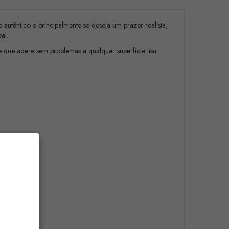
utêntico e principalmente se deseja um prazer realista,
al.
 que adere sem problemas a qualquer superfície lisa.