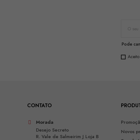
Pode can
Aceito
CONTATO
PRODU
Morada
Promoç
Desejo Secreto
Novos p
R. Vale de Salmeirim J Loja B