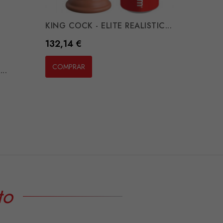
KING COCK - ELITE REALISTIC...
Preço
132,14 €
COMPRAR
..
to