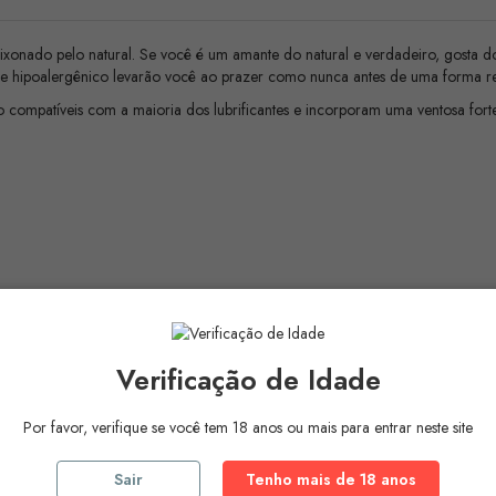
onado pelo natural. Se você é um amante do natural e verdadeiro, gosta do a
io e hipoalergênico levarão você ao prazer como nunca antes de uma forma re
compatíveis com a maioria dos lubrificantes e incorporam uma ventosa forte
Verificação de Idade
Por favor, verifique se você tem 18 anos ou mais para entrar neste site
Sair
Tenho mais de 18 anos