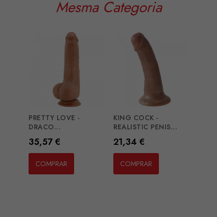
Mesma Categoria
PRETTY LOVE -
KING COCK -
KING
DRACO...
REALISTIC PENIS...
REALI
Preço
Preço
Preç
35,57 €
21,34 €
28,4
COMPRAR
COMPRAR
CO