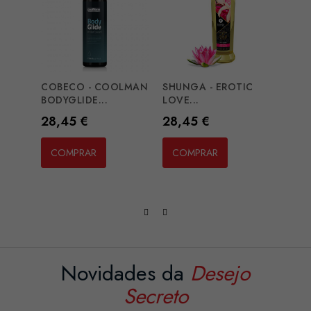
COBECO - COOLMAN
SHUNGA - EROTIC
KAMA
BODYGLIDE...
LOVE...
SOARI
Preço
Preço
Preç
28,45 €
28,45 €
15,2
COMPRAR
COMPRAR
CO
Novidades da
Desejo
Secreto