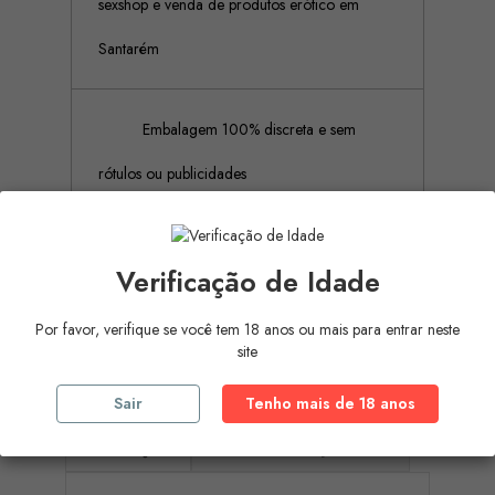
sexshop e venda de produtos erótico em
Santarém
Embalagem 100% discreta e sem
rótulos ou publicidades
Pagamento Seguro (Aceitamos
Verificação de Idade
pagamento por referência Multibanco, Mbway
Por favor, verifique se você tem 18 anos ou mais para entrar neste
e cartões de crédito)
site
Sair
Tenho mais de 18 anos
Descrição
Detalhes do produto