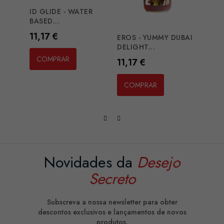
ID GLIDE - WATER
ID 3S
BASED...
Preç
14,2
Preço
11,17 €
EROS - YUMMY DUBAI
DELIGHT...
CO
COMPRAR
Preço
11,17 €
COMPRAR
Novidades da
Desejo
Secreto
Subscreva a nossa newsletter para obter
descontos exclusivos e lançamentos de novos
produtos.