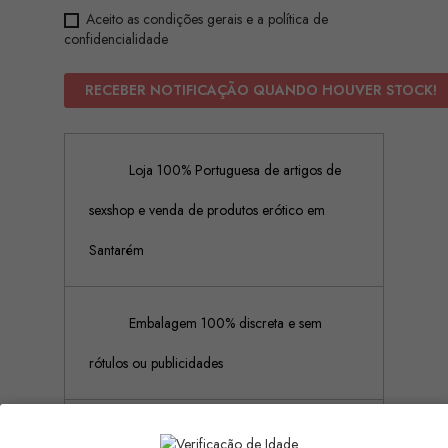
Aceito as condições gerais e a política de
confidencialidade
RECEBER NOTIFICAÇÃO QUANDO HOUVER STOCK!
Loja 100% Portuguesa de artigos de
sexshop e venda de produtos erótico em
Santarém
Embalagem 100% discreta e sem
rótulos ou publicidades
Pagamento Seguro (Aceitamos