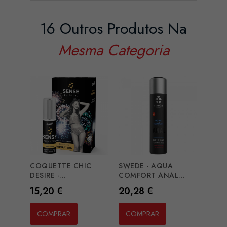
16 Outros Produtos Na
Mesma Categoria
COQUETTE CHIC
SWEDE - AQUA
DESIRE -...
COMFORT ANAL...
Preço
Preço
15,20 €
20,28 €
MIXGL
Preç
20,3
COMPRAR
COMPRAR