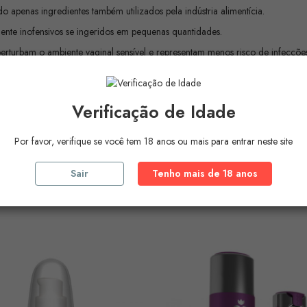
o apenas ingredientes também utilizados pela indústria alimentícia.
lmente inofensivos se ingeridos em pequenas quantidades.
rturbam o ambiente vaginal sensível e representam menos risco de infecçõe
e cosméticos.
 e alergias. 100 ml
Verificação de Idade
Por favor, verifique se você tem 18 anos ou mais para entrar neste site
Sair
Tenho mais de 18 anos
ros Produtos Na
Mesma Ca