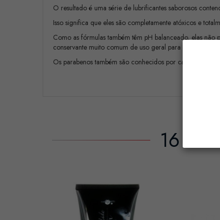
O resultado é uma série de lubrificantes saborosos contend
Isso significa que eles são completamente atóxicos e tota
Como as fórmulas também têm pH balanceado, elas não pe
conservante muito comum de uso geral para lubrificantes 
Os parabenos também são conhecidos por causar irritação
16 Out