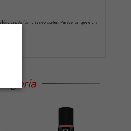
s fúngicas. As fórmulas não contêm Parabenos, que é um
tegoria