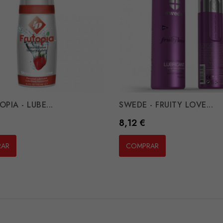
OPIA - LUBE...
SWEDE - FRUITY LOVE...
Preço
8,12 €
RAR
COMPRAR