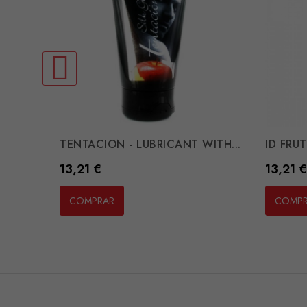
TENTACION - LUBRICANT WITH...
ID FRUT
Preço
Preço
13,21 €
13,21 €
COMPRAR
COMP