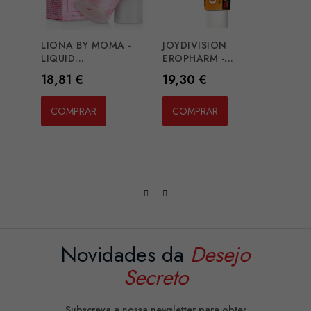
LIONA BY MOMA -
JOYDIVISION
SECR
LIQUID...
EROPHARM -...
MONO
Preço
Preço
Preç
18,81 €
19,30 €
3,04
COMPRAR
COMPRAR
CO
Novidades da
Desejo
Secreto
Subscreva a nossa newsletter para obter