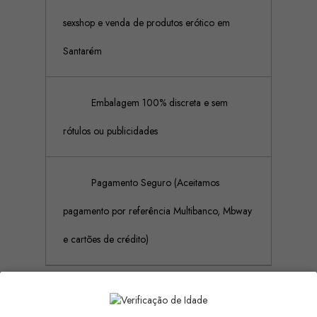
sexshop e venda de produtos erótico em
Santarém
Embalagem 100% discreta e sem
rótulos ou publicidades
Pagamento Seguro (Aceitamos
pagamento por referência Multibanco, Mbway
e cartões de crédito)
Descrição
Detalhes do produto