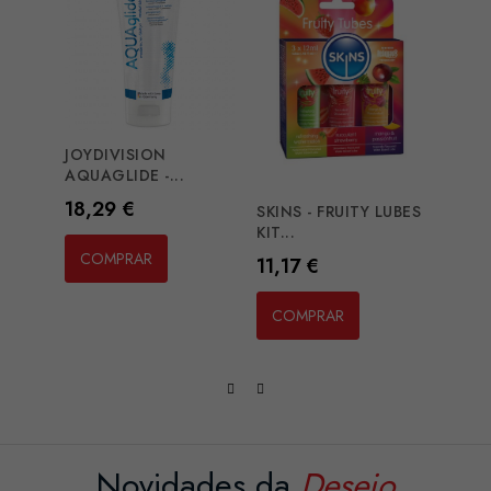
JOYDIVISION
AQUAGLIDE -...
Preço
18,29 €
SKINS - FRUITY LUBES
FUN 
KIT...
MENS
COMPRAR
Preço
Preç
11,17 €
8,12
COMPRAR
CO
Novidades da
Desejo