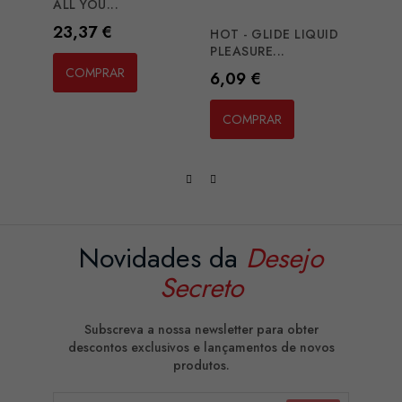
ALL YOU...
PREMI
Preço
Preç
23,37 €
25,3
HOT - GLIDE LIQUID
PLEASURE...
COMPRAR
CO
Preço
6,09 €
COMPRAR
Novidades da
Desejo
Secreto
Subscreva a nossa newsletter para obter
descontos exclusivos e lançamentos de novos
produtos.