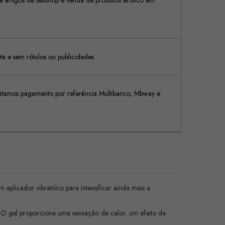
 artigos de sexshop e venda de produtos erótico em
 e sem rótulos ou publicidades
tamos pagamento por referência Multibanco, Mbway e
plicador vibratório para intensificar ainda mais a
 O gel proporciona uma sensação de calor, um efeito de