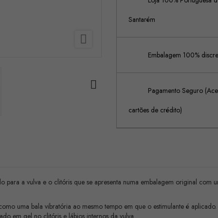
Loja 100% Portuguesa de
Santarém

Embalagem 100% discreta

Pagamento Seguro (Acei
cartões de crédito)
ara a vulva e o clitóris que se apresenta numa embalagem original com um a
como uma bala vibratória ao mesmo tempo em que o estimulante é aplicado.
do em gel no clitóris e lábios internos da vulva.