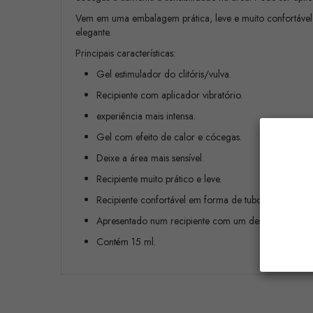
Vem em uma embalagem prática, leve e muito confortável e
elegante.
Principais características:
Gel estimulador do clitóris/vulva.
Recipiente com aplicador vibratório.
experiência mais intensa.
Gel com efeito de calor e cócegas.
Deixe a área mais sensível.
Recipiente muito prático e leve.
Recipiente confortável em forma de tubo.
Apresentado num recipiente com um design elegante 
Contém 15 ml.