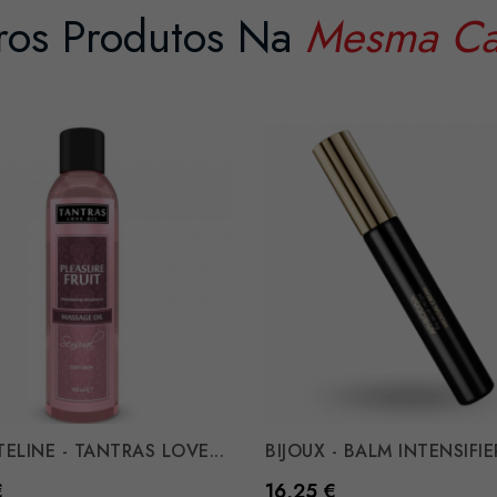
ros Produtos Na
Mesma Ca
TELINE - TANTRAS LOVE...
BIJOUX - BALM INTENSIFIER
Preço
€
16,25 €