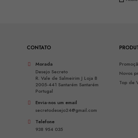
CONTATO
PRODU
Morada
Promoç
Desejo Secreto
Novos p
R. Vale de Salmeirim J Loja B
Top de 
2005-441 Santarém Santarém
Portugal
Envia-nos um email
secretodesejo24@gmail.com
Telefone
938 954 035