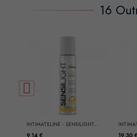
16 Out
INTIMATELINE - SENSILIGHT...
INTIMA
Preço
Preço
9,14 €
19,30 