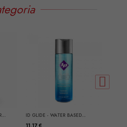
tegoria
...
ID GLIDE - WATER BASED...
PHERO
Preço
Preço
11,17 €
22,35