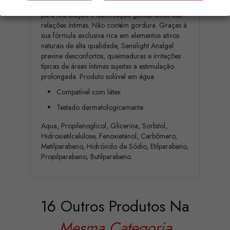
de água para homens e mulheres, específico
para hidratação e lubrificação genital antes das
relações íntimas. Não contém gordura. Graças à
sua fórmula exclusiva rica em elementos ativos
naturais de alta qualidade, Sensilight Analgel
previne desconfortos, queimaduras e irritações
típicas de áreas íntimas sujeitas a estimulação
prolongada. Produto solúvel em água.
Compatível com látex
Testado dermatologicamente
Aqua, Propilenoglicol, Glicerina, Sorbitol,
Hidroxietilcelulose, Fenoxietanol, Carbômero,
Metilparabeno, Hidróxido de Sódio, Etilparabeno,
Propilparabeno, Butilparabeno.
16 Outros Produtos Na
Mesma Categoria