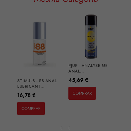
PJUR - ANALYSE ME
JOYD
ANAL...
SUPER
Preço
Preç
45,69 €
13,2
STIMUL8 - S8 ANAL
LUBRICANT...
COMPRAR
CO
Preço
16,78 €
COMPRAR