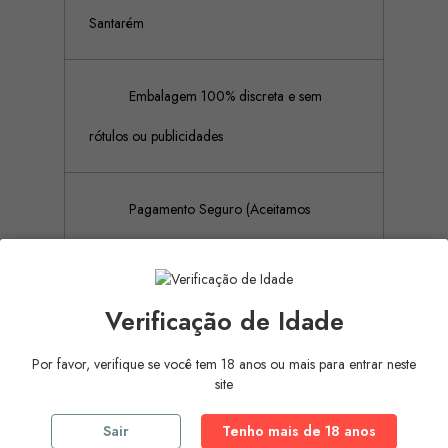
Santarém
Embalagem 100% discreta e sem
rótulos ou publicidades
Pagamento Seguro (Aceitamos
pagamento por referência Multibanco, Mbway
e cartões de crédito)
Verificação de Idade
Por favor, verifique se você tem 18 anos ou mais para entrar neste
Descrição
Detalhes do produto
site
Sair
Tenho mais de 18 anos
Sensilight Analgel é um lubrificante anal à base