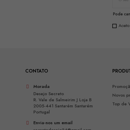
Pode can
Aceito
CONTATO
PRODU
Morada
Promoç
Desejo Secreto
Novos p
R. Vale de Salmeirim J Loja B
Top de 
2005-441 Santarém Santarém
Portugal
Envia-nos um email
secretodesejo24@gmail.com