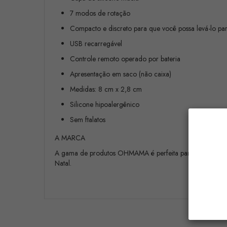
7 modos de rotação
Compacto e discreto para que você possa levá-lo pa
USB recarregável
Controle remoto operado por bateria
Apresentação em saco (não caixa)
Medidas: 8 cm x 2,8 cm
Silicone hipoalergênico
Sem ftalatos
A MARCA
A gama de produtos OHMAMA é perfeita para presentear. 
Natal.