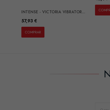
COMP
INTENSE - VICTORIA VIBRATOR...
Preço
57,93 €
COMPRAR
N