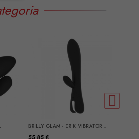
tegoria
.
BRILLY GLAM - ERIK VIBRATOR...
ROCKS-
Preço
Preço
55,85 €
71,14 