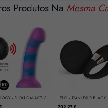
ros Produtos Na
Mesma Ca
OGY - DION GALACTIC...
LELO - TIANI DUO BLACK..
Preço
€
202,27 €