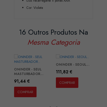
USB recarregável + pilhas AAA
Cor: Violeta
16 Outros Produtos Na
Mesma Categoria
ONINDER - SEOUL...
ONINDER - SEUL
GET 
Preço
111,82 €
MASTURBADOR...
CM W
Preço
Preç
91,44 €
17,2
COMPRAR
COMPRAR
CO