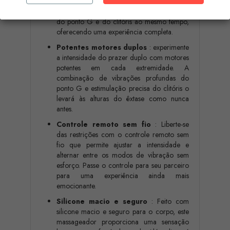
perfeitamente à anatomia feminina. Seu
design versátil permite a estimulação precisa
do ponto G e do clitóris ao mesmo tempo,
oferecendo uma experiência completa.
Potentes motores duplos
: experimente
a intensidade do prazer duplo com motores
potentes em cada extremidade. A
combinação de vibrações profundas do
ponto G e estimulação precisa do clitóris o
levará às alturas do êxtase como nunca
antes.
Controle remoto sem fio
: Liberte-se
das restrições com o controle remoto sem
fio que permite ajustar a intensidade e
alternar entre os modos de vibração sem
esforço. Passe o controle para seu parceiro
para uma experiência ainda mais
emocionante.
Silicone macio e seguro
: Feito com
silicone macio e seguro para o corpo, este
massageador proporciona uma sensação