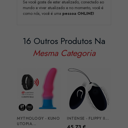
Se você gosta de estar atualizado, conectado ao
mundo e viver atualizado e no momento, você é
como nós, você é uma
pessoa ONLINE!
16 Outros Produtos Na
Mesma Categoria
MYTHOLOGY - KUNO
INTENSE - FLIPPY II...
WEAR
UTOPIA...
REMO
Preço
45,73 €