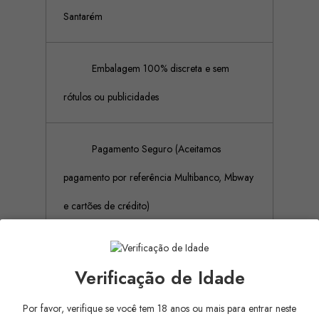
Santarém
Embalagem 100% discreta e sem
rótulos ou publicidades
Pagamento Seguro (Aceitamos
pagamento por referência Multibanco, Mbway
e cartões de crédito)
Descrição
Verificação de Idade
Detalhes do produto
Por favor, verifique se você tem 18 anos ou mais para entrar neste
Aproveite os 10 modos de vibração incríveis