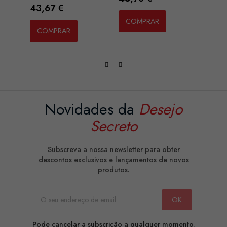
Preço
Preç
43,67 €
55,9
COMPRAR
COMPRAR
CO
Novidades da
Desejo
Secreto
Subscreva a nossa newsletter para obter
descontos exclusivos e lançamentos de novos
produtos.
Pode cancelar a subscrição a qualquer momento.