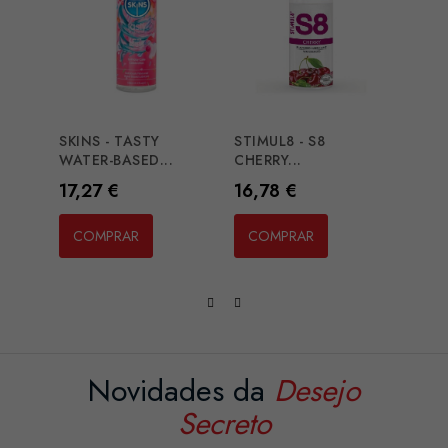
SKINS - TASTY
STIMUL8 - S8
HOT 
WATER-BASED...
CHERRY...
EDIBL
Preço
Preço
Preç
17,27 €
16,78 €
13,2
COMPRAR
COMPRAR
CO
Novidades da
Desejo
Secreto