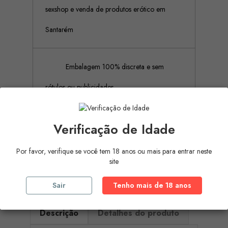
sexshop e venda de produtos erótico em
Santarém
Embalagem 100% discreta e sem
rótulos ou publicidades
Pagamento Seguro (Aceitamos
Verificação de Idade
pagamento por referência Multibanco, Mbway
Por favor, verifique se você tem 18 anos ou mais para entrar neste
site
e cartões de crédito)
Sair
Tenho mais de 18 anos
Descrição
Detalhes do produto