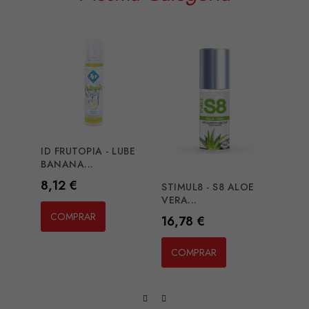
ID FRUTOPIA - LUBE
SWED
BANANA...
LOVE.
Preço
Preç
8,12 €
8,12
STIMUL8 - S8 ALOE
VERA...
COMPRAR
CO
Preço
16,78 €
COMPRAR