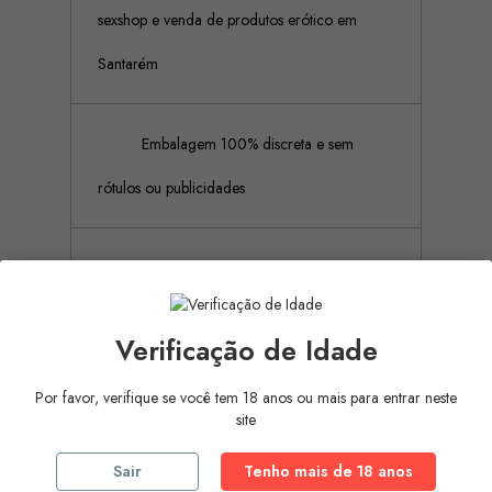
sexshop e venda de produtos erótico em
Santarém
Embalagem 100% discreta e sem
rótulos ou publicidades
Pagamento Seguro (Aceitamos
pagamento por referência Multibanco, Mbway
Verificação de Idade
e cartões de crédito)
Por favor, verifique se você tem 18 anos ou mais para entrar neste
site
Descrição
Detalhes do produto
Sair
Tenho mais de 18 anos