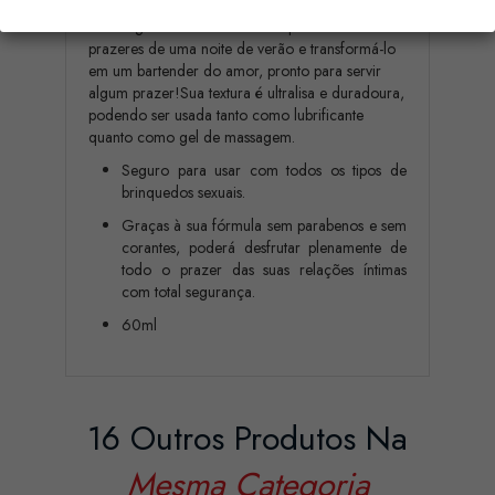
Sua fragrância sensual irá transportá-lo aos
prazeres de uma noite de verão e transformá-lo
em um bartender do amor, pronto para servir
algum prazer!Sua textura é ultralisa e duradoura,
podendo ser usada tanto como lubrificante
quanto como gel de massagem.
Seguro para usar com todos os tipos de
brinquedos sexuais.
Graças à sua fórmula sem parabenos e sem
corantes, poderá desfrutar plenamente de
todo o prazer das suas relações íntimas
com total segurança.
60ml
16 Outros Produtos Na
Mesma Categoria