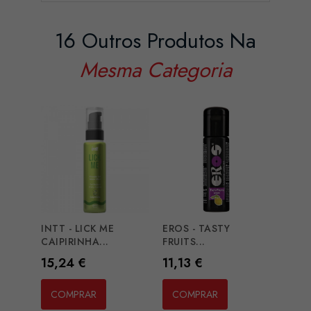
16 Outros Produtos Na
Mesma Categoria
INTT - LICK ME
EROS - TASTY
EROS
CAIPIRINHA...
FRUITS...
FRUIT
Preço
Preço
Preç
15,24 €
11,13 €
11,1
COMPRAR
COMPRAR
CO