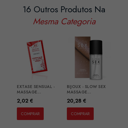
16 Outros Produtos Na
Mesma Categoria
EXTASE SENSUAL -
BIJOUX - SLOW SEX
INTT
MASSAGE...
MASSAGE...
SEX -.
Preço
Preço
Preç
2,02 €
20,28 €
13,2
COMPRAR
COMPRAR
CO