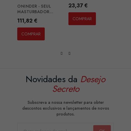
Preço
Preç
23,37 €
25,
ONINDER - SEUL
MASTURBADOR...
COMPRAR
CO
Preço
111,82 €
COMPRAR
Novidades da
Desejo
Secreto
Subscreva a nossa newsletter para obter
descontos exclusivos e lançamentos de novos
produtos.