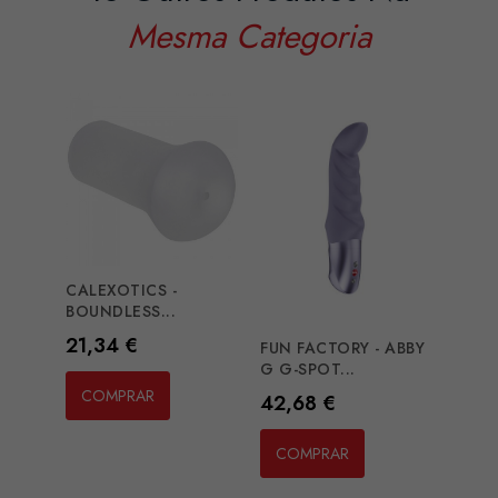
Mesma Categoria
CALEXOTICS -
DARK
BOUNDLESS...
FETIS
Preço
Preç
21,34 €
19,3
FUN FACTORY - ABBY
G G-SPOT...
COMPRAR
CO
Preço
42,68 €
COMPRAR