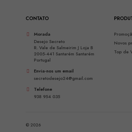
CONTATO
PRODU
Morada
Promoç
Desejo Secreto
Novos p
R. Vale de Salmeirim J Loja B
Top de 
2005-441 Santarém Santarém
Portugal
Envia-nos um email
secretodesejo24@gmail.com
Telefone
938 954 035
© 2026