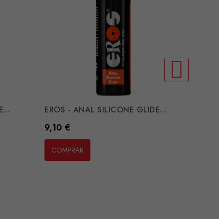
...
EROS - ANAL SILICONE GLIDE...
EROS -
Preço
Preço
9,10 €
47,76 
COMPRAR
COMP