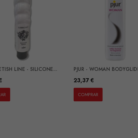
TISH LINE - SILICONE...
PJUR - WOMAN BODYGLIDE
Preço
€
23,37 €
RAR
COMPRAR