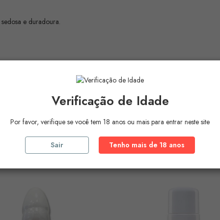
o sedosa e duradoura.
Verificação de Idade
Por favor, verifique se você tem 18 anos ou mais para entrar neste site
ros Produtos Na
Mesma Ca
Sair
Tenho mais de 18 anos