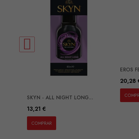
EROS FE
Preço
20,28 
COMP
SKYN - ALL NIGHT LONG...
Preço
13,21 €
COMPRAR