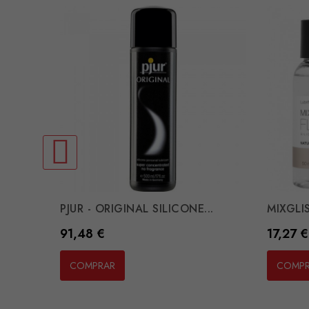
PJUR - ORIGINAL SILICONE...
MIXGLIS
Preço
Preço
91,48 €
17,27 €
COMPRAR
COMP