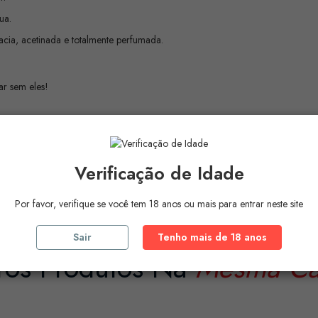
ua.
macia, acetinada e totalmente perfumada.
ar sem eles!
Verificação de Idade
Por favor, verifique se você tem 18 anos ou mais para entrar neste site
Sair
Tenho mais de 18 anos
ros Produtos Na
Mesma Ca