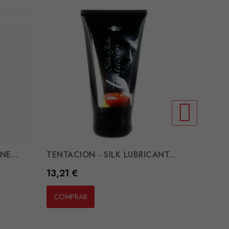
NE...
TENTACION - SILK LUBRICANT...
Preço
13,21 €
COMPRAR
SKYN -
Preço
13,21 