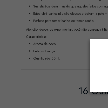
Sua eficácia dura mais do que aqueles feitos com ág
Estes lubrificantes não são oleosos e deixam a pele 
Perfeito para tomar banho ou tomar banho.
Atenção: depois de experimentar, você não conseguirá fic
Características:
Aroma de coco
Feito na França.
Quantidade: 50ml.
16 Out