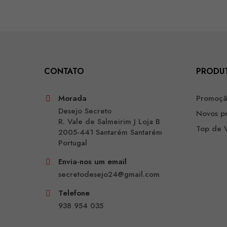
CONTATO
PRODU
Morada
Promoç
Desejo Secreto
Novos p
R. Vale de Salmeirim J Loja B
Top de 
2005-441 Santarém Santarém
Portugal
Envia-nos um email
secretodesejo24@gmail.com
Telefone
938 954 035