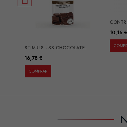
CONTRO
Preço
10,16 
COMP
STIMUL8 - S8 CHOCOLATE...
Preço
16,78 €
COMPRAR
N