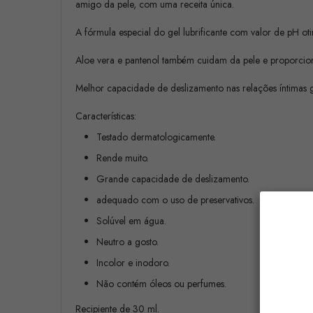
amigo da pele, com uma receita única.
A fórmula especial do gel lubrificante com valor de pH ot
Aloe vera e pantenol também cuidam da pele e proporci
Melhor capacidade de deslizamento nas relações íntimas 
Características:
Testado dermatologicamente.
Rende muito.
Grande capacidade de deslizamento.
adequado com o uso de preservativos.
Solúvel em água.
Neutro a gosto.
Incolor e inodoro.
Não contém óleos ou perfumes.
Recipiente de 30 ml.