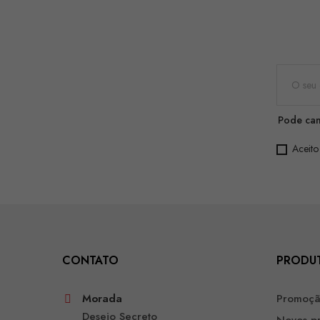
Pode can
Aceito
CONTATO
PRODU
Morada
Promoç
Desejo Secreto
Novos p