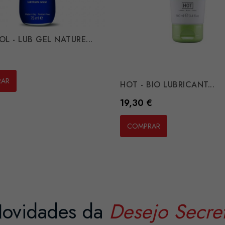
L - LUB GEL NATURE...
€
RAR
HOT - BIO LUBRICANT...
Preço
19,30 €
COMPRAR
ovidades da
Desejo Secre