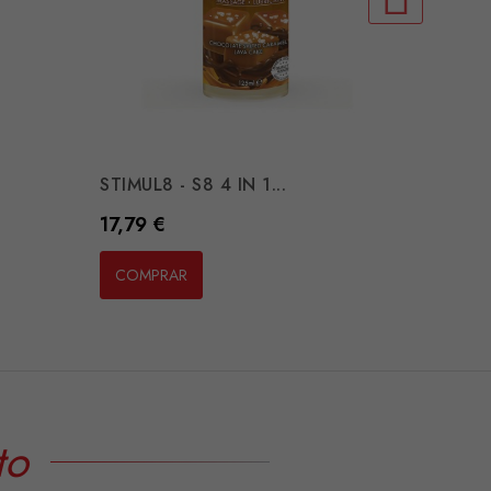
ID PLE
Preço
34,55
COMP
STIMUL8 - S8 4 IN 1...
Preço
17,79 €
COMPRAR
to