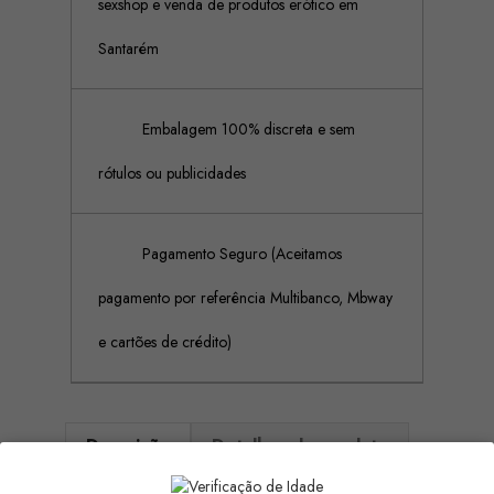
sexshop e venda de produtos erótico em
Santarém
Embalagem 100% discreta e sem
rótulos ou publicidades
Pagamento Seguro (Aceitamos
pagamento por referência Multibanco, Mbway
e cartões de crédito)
Descrição
Detalhes do produto