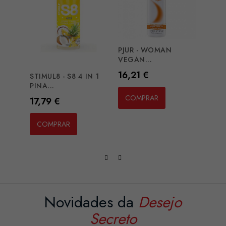
PJUR - WOMAN
PJUR
VEGAN...
NUDE.
Preço
Preç
16,21 €
8,12
STIMUL8 - S8 4 IN 1
PINA...
COMPRAR
CO
Preço
17,79 €
COMPRAR
Novidades da
Desejo
Secreto