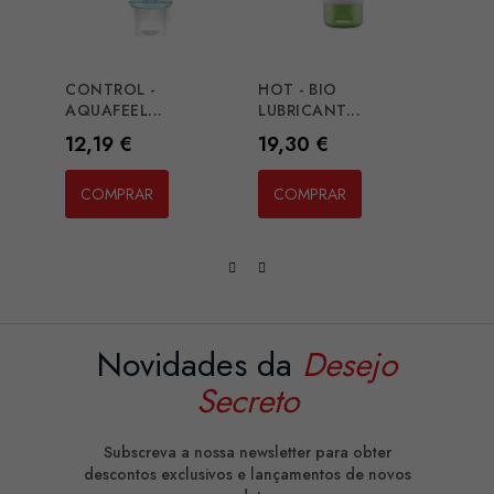
BLAC
REPAI
Preç
16,2
CONTROL -
HOT - BIO
AQUAFEEL...
LUBRICANT...
CO
Preço
Preço
12,19 €
19,30 €
COMPRAR
COMPRAR
Novidades da
Desejo
Secreto
Subscreva a nossa newsletter para obter
descontos exclusivos e lançamentos de novos