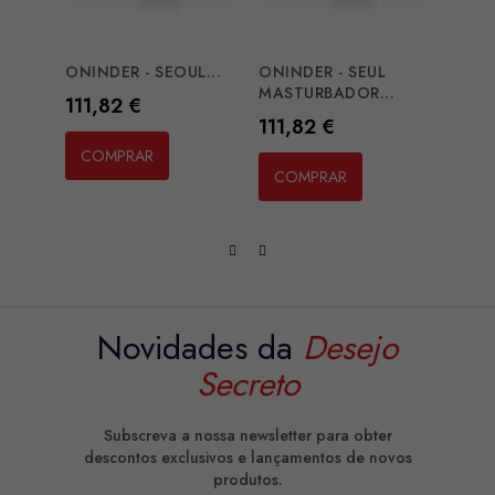
ONINDER - SEOUL...
ONINDER - SEUL
ONIN
MASTURBADOR...
MAST
Preço
111,82 €
Preço
Preç
111,82 €
91,4
COMPRAR
COMPRAR
CO
Novidades da
Desejo
Secreto
Subscreva a nossa newsletter para obter
descontos exclusivos e lançamentos de novos
produtos.