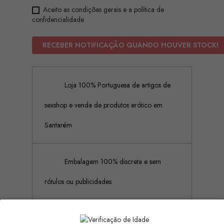
Aceito as condições gerais e a política de
confidencialidade
RECEBER NOTIFICAÇÃO QUANDO HOUVER STOCK!
Loja 100% Portuguesa de artigos de
sexshop e venda de produtos erótico em
Santarém
Embalagem 100% discreta e sem
rótulos ou publicidades
Pagamento Seguro (Aceitamos