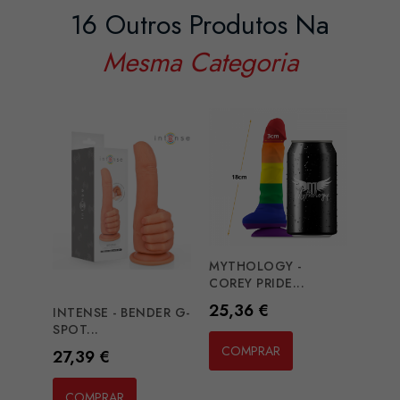
16 Outros Produtos Na
Mesma Categoria
MYTHOLOGY -
PRET
COREY PRIDE...
QUEN
Preço
Preç
25,36 €
24,3
INTENSE - BENDER G-
SPOT...
COMPRAR
CO
Preço
27,39 €
COMPRAR