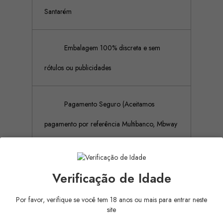
Santarém
Embalagem 100% discreta e sem
rótulos ou publicidades
Pagamento Seguro (Aceitamos
pagamento por referência Multibanco, Mbway
e cartões de crédito)
Verificação de Idade
Descrição
Detalhes do produto
Por favor, verifique se você tem 18 anos ou mais para entrar neste
site
Você quer que seu primeiro vibrador tenha a