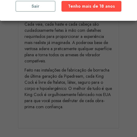
mesma aparência do garanhão duro com quem
Sair
Tenho mais de 18 anos
você sempre fantasiou? Pare de sonhar e desça
com o Rei!
Cada veia, cada haste e cada cabeça são
cuidadosamente feitas à mão com detalhes
requintados para proporcionar a experiência
mais realista já imaginada. A poderosa base de
ventosa adere a praticamente qualquer superfície
plana e torna todos os arneses de vibrador
compatíveis.
Feito nas instalações de fabricação de borracha
de última geração da Pipedream, cada King
Cock é livre de ftalatos, látex, seguro para o
corpo e hipoalergênico. O melhor de tudo é que
King Cock é orgulhosamente fabricado nos EUA
para que você possa desfrutar de cada obra-
prima com confiança.