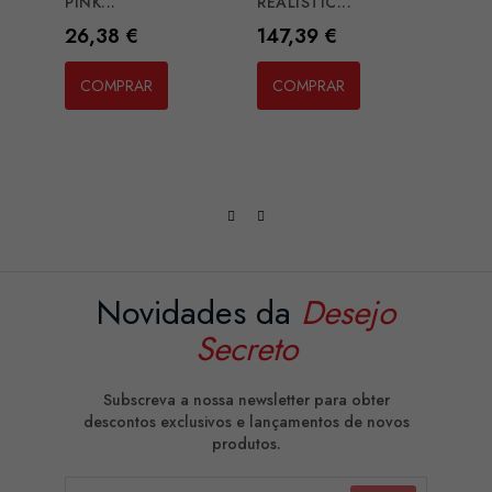
PINK...
REALISTIC...
Preço
Preço
26,38 €
147,39 €
GET 
THICK
COMPRAR
COMPRAR
Preç
33,5
CO
Novidades da
Desejo
Secreto
Subscreva a nossa newsletter para obter
descontos exclusivos e lançamentos de novos
produtos.