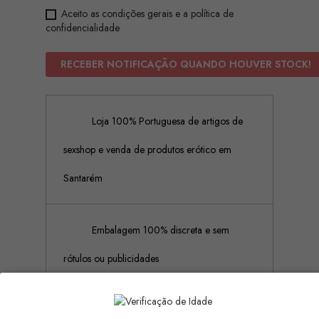
Aceito as condições gerais e a política de
confidencialidade
RECEBER NOTIFICAÇÃO QUANDO HOUVER STOCK!
Loja 100% Portuguesa de artigos de
sexshop e venda de produtos erótico em
Santarém
Embalagem 100% discreta e sem
rótulos ou publicidades
Pagamento Seguro (Aceitamos