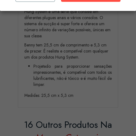
Hung System é uma série que consiste em
diferentes plugues anais e vários consolos. O
sistema de sucção é super forte e oferece um
número infinito de variações possíveis, únicas em
sua classe.
Benny tem 25,5 cm de comprimento e 5,3 cm
de prazer. É realista e compatível com qualquer
um dos produtos Hung System.
Projetado para proporcionar sensações
impressionantes, é compatível com todos os
lubrificantes, não é tóxico e é muito fácil de
limpar.
Medidas: 25,5 cm x 5,3 cm
16 Outros Produtos Na