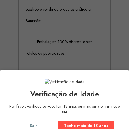
sexshop e venda de produtos erótico em
Santarém
Embalagem 100% discreta e sem
rótulos ou publicidades
Pagamento Seguro (Aceitamos
pagamento por referência Multibanco, Mbway
Verificação de Idade
e cartões de crédito)
Por favor, verifique se você tem 18 anos ou mais para entrar neste
site
Descrição
Detalhes do produto
Sair
Tenho mais de 18 anos