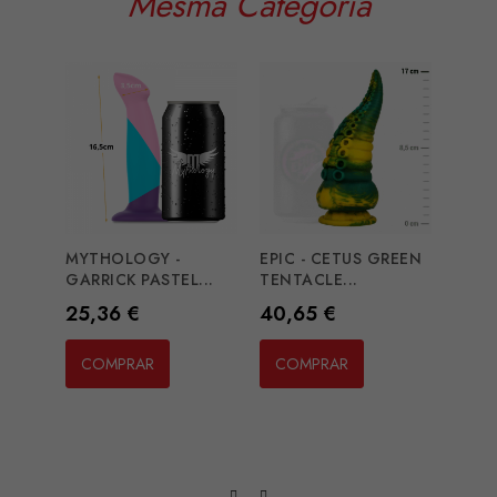
Mesma Categoria
MYTHOLOGY -
EPIC - CETUS GREEN
GARRICK PASTEL...
TENTACLE...
Preço
Preço
25,36 €
40,65 €
MR I
S...
COMPRAR
COMPRAR
Preç
26,3
CO