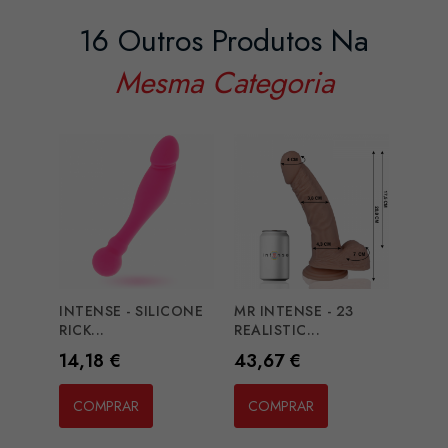
16 Outros Produtos Na
Mesma Categoria
INTENSE - SILICONE
MR INTENSE - 23
DILLI
RICK...
REALISTIC...
PINK
Preço
Preço
Preç
14,18 €
43,67 €
30,
COMPRAR
COMPRAR
CO