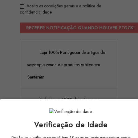
Aceito as condições gerais e a política de
confidencialidade
RECEBER NOTIFICAÇÃO QUANDO HOUVER STOCK!
Loja 100% Portuguesa de artigos de
sexshop e venda de produtos erótico em
Santarém
Embalagem 100% discreta e sem
rótulos ou publicidades
Verificação de Idade
Pagamento Seguro (Aceitamos
Por favor, verifique se você tem 18 anos ou mais para entrar neste