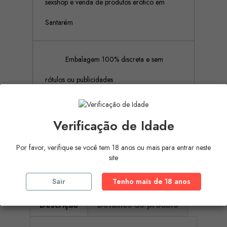
sexshop e venda de produtos erótico em
Santarém
Embalagem 100% discreta e sem
rótulos ou publicidades
Pagamento Seguro (Aceitamos
Verificação de Idade
pagamento por referência Multibanco, Mbway
Por favor, verifique se você tem 18 anos ou mais para entrar neste
e cartões de crédito)
site
Sair
Tenho mais de 18 anos
Descrição
Detalhes do produto