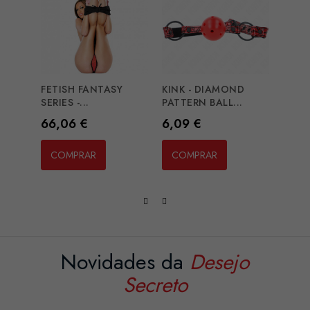
FETISH FANTASY
KINK - DIAMOND
KINK 
SERIES -...
PATTERN BALL...
NIPPL
Preço
Preço
Preç
66,06 €
6,09 €
8,12
COMPRAR
COMPRAR
CO
Novidades da
Desejo
Secreto