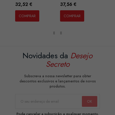
Preço
Preço
Preç
32,52 €
37,56 €
91,4
COMPRAR
COMPRAR
CO
Novidades da
Desejo
Secreto
Subscreva a nossa newsletter para obter
descontos exclusivos e lançamentos de novos
produtos.
Pode cancelar a subscrição a qualquer momento.