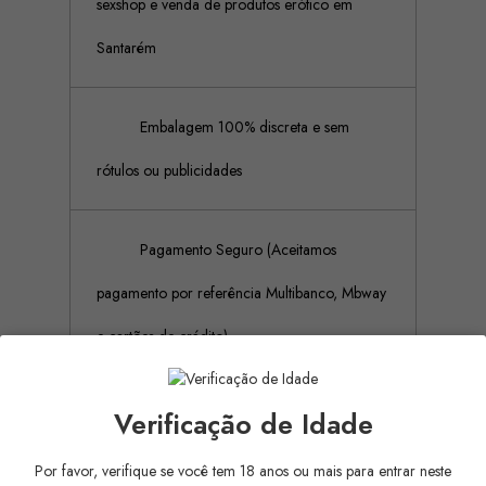
sexshop e venda de produtos erótico em
Santarém
Embalagem 100% discreta e sem
rótulos ou publicidades
Pagamento Seguro (Aceitamos
pagamento por referência Multibanco, Mbway
e cartões de crédito)
Verificação de Idade
Descrição
Detalhes do produto
Por favor, verifique se você tem 18 anos ou mais para entrar neste