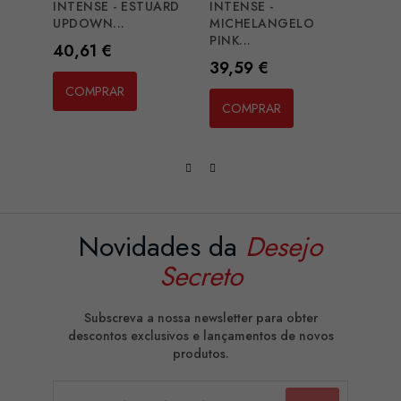
INTENSE - ESTUARD
INTENSE -
FUN 
UPDOWN...
MICHELANGELO
BUNN
PINK...
Preço
Preç
40,61 €
52,7
Preço
39,59 €
COMPRAR
CO
COMPRAR
Novidades da
Desejo
Secreto
Subscreva a nossa newsletter para obter
descontos exclusivos e lançamentos de novos
produtos.