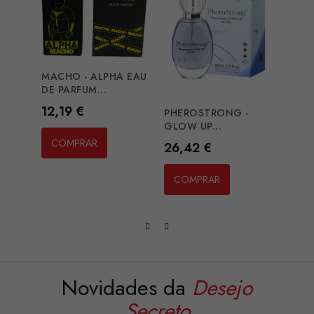
MACHO - ALPHA EAU
EYE 
DE PARFUM...
PHR..
Preço
Preç
12,19 €
24,3
PHEROSTRONG -
GLOW UP...
COMPRAR
CO
Preço
26,42 €
COMPRAR
Novidades da
Desejo
Secreto