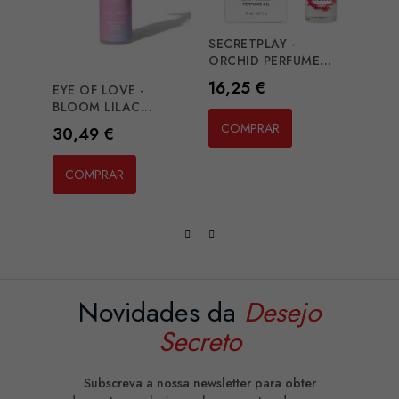
SECRETPLAY -
BIJO
ORCHID PERFUME...
BODY.
Preço
Preç
16,25 €
35,5
EYE OF LOVE -
BLOOM LILAC...
COMPRAR
CO
Preço
30,49 €
COMPRAR
Novidades da
Desejo
Secreto
Subscreva a nossa newsletter para obter