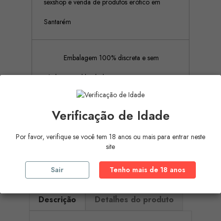
sexshop e venda de produtos erótico em
Santarém
Embalagem 100% discreta e sem
rótulos ou publicidades
Verificação de Idade
Pagamento Seguro (Aceitamos
pagamento por referência Multibanco, Mbway
Por favor, verifique se você tem 18 anos ou mais para entrar neste
site
e cartões de crédito)
Sair
Tenho mais de 18 anos
Descrição
Detalhes do produto