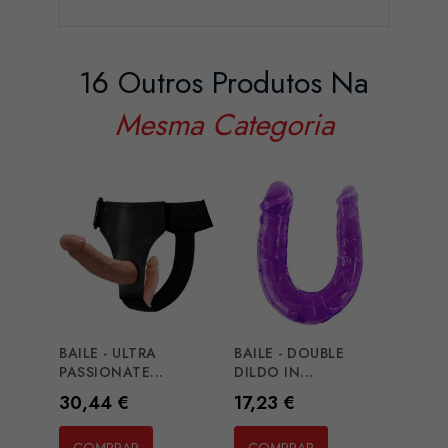
16 Outros Produtos Na
Mesma Categoria
BAILE - ULTRA
BAILE - DOUBLE
KING
PASSIONATE...
DILDO IN...
TROUB
Preço
Preço
Preç
30,44 €
17,23 €
45,7