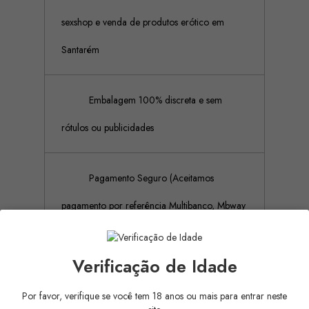
sexshop e venda de produtos erótico em
Santarém
Embalagem 100% discreta e sem
rótulos ou publicidades
Pagamento Seguro (Aceitamos
pagamento por referência Multibanco, Mbway
e cartões de crédito)
Verificação de Idade
Por favor, verifique se você tem 18 anos ou mais para entrar neste
Descrição
Detalhes do produto