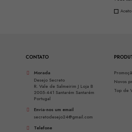
Aceito
CONTATO
PRODU
Morada
Promoç
Desejo Secreto
Novos p
R. Vale de Salmeirim J Loja B
Top de 
2005-441 Santarém Santarém
Portugal
Envia-nos um email
secretodesejo24@gmail.com
Telefone