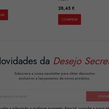
Preço
28,45 €
RAR
COMPRAR
ovidades da
Desejo Secre
Subscreva a nossa newsletter para obter descontos
exclusivos e lançamentos de novos produtos.
celar a subscrição a qualquer momento. Para tal, consulte a nossa i