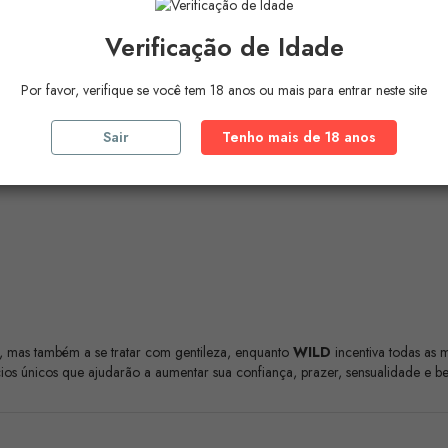
Verificação de Idade
ate 20, Glycerin, Hibiscus Sabdariffa Flower Extract, Centella Asiatica Leaf 
 Benzyl Alcohol, Potassium Sorbate, Sodium Benzoato, CI 14720, Benzil Salic
Por favor, verifique se você tem 18 anos ou mais para entrar neste site
Sair
Tenho mais de 18 anos
algum dos ingredientes.
o, mas também a se tratar com gentileza, enquanto
WILD
incentiva todas as 
ios únicos que ajudarão a aumentar sua confiança, prazer, sensualidade e be