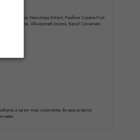
Extract, Fucus Vesiculosus Extract, Paullinia Cupana Fruit
ilato, Cumarina, Alfa-Isometil Ionona, Benzil Cinnamato
mulheres a serem mais conscientes de seus próprios
m-estar.