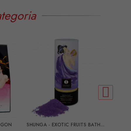
tegoria
AGON
SHUNGA - EXOTIC FRUITS BATH...
SHUNGA