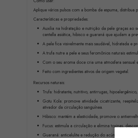
Como usar:
Aplique vários pulsos com a bomba de espuma, distribua
Características e propriedades:
Auxilia na hidratação e nutrição da pele graças ao
centella asiática, hibisco e guaraná que ajudam a preve
A pele fica visivelmente mais saudável, hidratada e p
A trufa nutre a pele e seus feromônios naturais estim
Com o seu aroma doce cria uma atmosfera sensual e 
Feito com ingredientes ativos de origem vegetal.
Recursos naturais:
Trufa: hidratante, nutritivo, antirrugas, hipoalergênic
Gotu Kola: promove atividade cicatrizante, reepiteliz
ativador da circulação sanguínea.
Hibisco: mantém a elasticidade, promove o antienvelhec
Fucus: estimula a circulação e elimina toxinas, descon
Guaraná: anticelulite e redução do acúmulo de lipídio