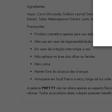
Ingredientes:
Aqua, Coco-Glucoside, Sodium Lauroyl Sarcosinate, Polysorb
Extract, Tuber Melanosporum Extract, Lactic Acid, Parfum,
Precauções:
Produto cosmético apenas para uso externo.
Não use em caso de hipersensibilidade ou alergia a 
Em caso de irritação interrompa o uso.
Não aplique na área dos olhos ou feridas.
Não coma.
Manter fora do alcance das crianças.
Armazene em local fresco e seco, longe da luz solar.
A palavra
PRETTY
não se refere apenas ao aspecto físic
valores. Todos os produtos desta coleção possuem benefíc