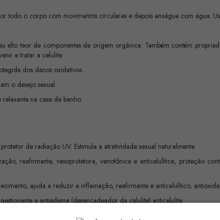
 por todo o corpo com movimentos circulares e depois enxágue com água. Us
 seu alto teor de componentes de origem orgânica. Também contém proprieda
nir e tratar a celulite.
rotegida dos danos oxidativos.
ulam o desejo sexual.
relaxante na casa de banho.
o, protetor de radiação UV. Estimula a atratividade sexual naturalmente.
ação, reafirmante, vasoprotetora, venotônica e anticelulítica, proteção cont
imento, ajuda a reduzir a inflamação, reafirmante e anticelulítico, antioxidan
gestionante e antiedema (desencadeador da celulite) anticelulite.
s, efeito lipolítico de queima de gordura.