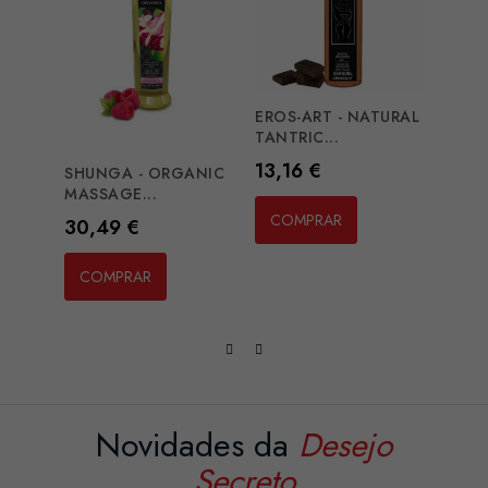
EROS-ART - NATURAL
EXTA
TANTRIC...
CHERR
Preço
Preç
13,16 €
10,1
SHUNGA - ORGANIC
MASSAGE...
COMPRAR
CO
Preço
30,49 €
COMPRAR
Novidades da
Desejo
Secreto