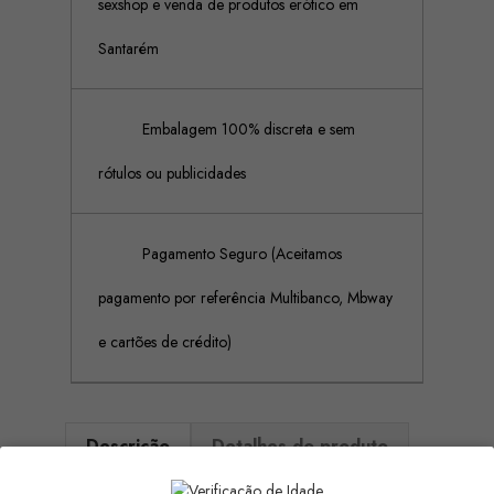
sexshop e venda de produtos erótico em
Santarém
Embalagem 100% discreta e sem
rótulos ou publicidades
Pagamento Seguro (Aceitamos
pagamento por referência Multibanco, Mbway
e cartões de crédito)
Descrição
Detalhes do produto