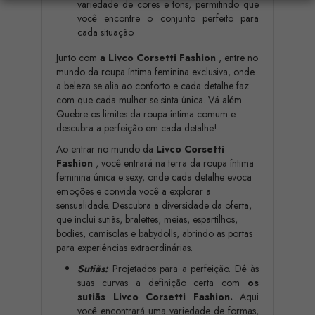
variedade de cores e tons, permitindo que
você encontre o conjunto perfeito para
cada situação.
Junto com
a Livco Corsetti Fashion
, entre no
mundo da roupa íntima feminina exclusiva, onde
a beleza se alia ao conforto e cada detalhe faz
com que cada mulher se sinta única. Vá além
Quebre os limites da roupa íntima comum e
descubra a perfeição em cada detalhe!
Ao entrar no mundo da
Livco Corsetti
Fashion
, você entrará na terra da roupa íntima
feminina única e sexy, onde cada detalhe evoca
emoções e convida você a explorar a
sensualidade. Descubra a diversidade da oferta,
que inclui sutiãs, bralettes, meias, espartilhos,
bodies, camisolas e babydolls, abrindo as portas
para experiências extraordinárias.
Sutiãs:
Projetados para a perfeição. Dê às
suas curvas a definição certa com
os
sutiãs Livco Corsetti Fashion.
Aqui
você encontrará uma variedade de formas,