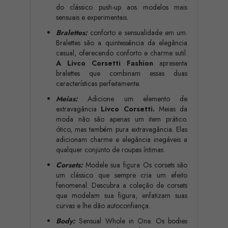
do clássico push-up aos modelos mais
sensuais e experimentais.
Bralettes:
conforto e sensualidade em um.
Bralettes são a quintessência da elegância
casual, oferecendo conforto e charme sutil.
A Livco Corsetti Fashion
apresenta
bralettes que combinam essas duas
características perfeitamente.
Meias:
Adicione um elemento de
extravagância
Livco Corsetti.
Meias da
moda não são apenas um item prático.
ótico, mas também pura extravagância. Elas
adicionam charme e elegância inegáveis a
qualquer conjunto de roupas íntimas.
Corsets:
Modele sua figura Os corsets são
um clássico que sempre cria um efeito
fenomenal. Descubra a coleção de corsets
que modelam sua figura, enfatizam suas
curvas e lhe dão autoconfiança.
Body:
Sensual Whole in One. Os bodies