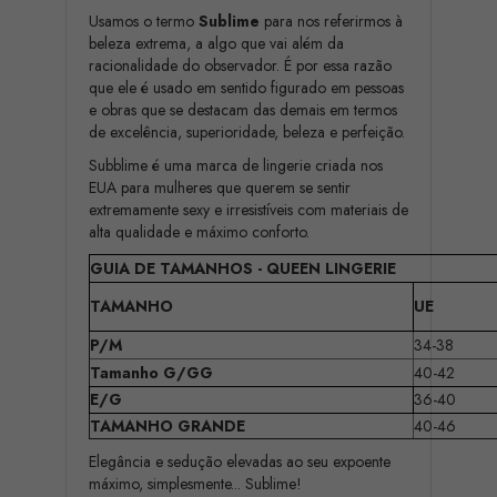
Usamos o termo
Sublime
para nos referirmos à
beleza extrema, a algo que vai além da
racionalidade do observador. É por essa razão
que ele é usado em sentido figurado em pessoas
e obras que se destacam das demais em termos
de excelência, superioridade, beleza e perfeição.
Subblime é uma marca de lingerie criada nos
EUA para mulheres que querem se sentir
extremamente sexy e irresistíveis com materiais de
alta qualidade e máximo conforto.
GUIA DE TAMANHOS -
QUEEN LINGERIE
TAMANHO
UE
P/M
34-38
Tamanho G/GG
40-42
E/G
36-40
TAMANHO GRANDE
40-46
Elegância e sedução elevadas ao seu expoente
máximo, simplesmente... Sublime!