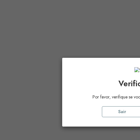
Verif
Por favor, verifique se vo
Sair