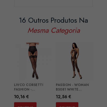
16 Outros Produtos Na
Mesma Categoria
LIVCO CORSETTI
PASSION - WOMAN
SUBB
FASHION -...
BS081 WHITE...
OPAQ
Preço
Preço
Preç
10,16 €
12,56 €
27,4