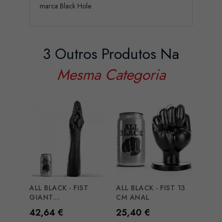
marca Black Hole
3 Outros Produtos Na
Mesma Categoria
ALL BLACK - FIST
ALL BLACK - FIST 13
ALL B
GIANT...
CM ANAL
ANAL
Preço
Preço
Preç
42,64 €
25,40 €
25,3