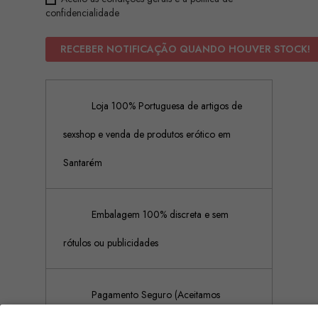
confidencialidade
RECEBER NOTIFICAÇÃO QUANDO HOUVER STOCK!
Loja 100% Portuguesa de artigos de
sexshop e venda de produtos erótico em
Santarém
Embalagem 100% discreta e sem
rótulos ou publicidades
Pagamento Seguro (Aceitamos