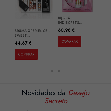
BIJOUX -
EXTA
INDISCRETS...
ORAL.
Preço
Preç
60,98 €
29,4
BRUMA XPERIENCE -
SWEET...
COMPRAR
CO
Preço
44,67 €
COMPRAR
Novidades da
Desejo
Secreto