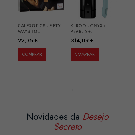
CALEXOTICS - FIFTY
KIIROO - ONYX+
WAYS TO...
PEARL 2+...
Preço
Preço
22,35 €
314,09 €
CLIM
ENTIC
COMPRAR
COMPRAR
Preç
41,6
CO
Novidades da
Desejo
Secreto