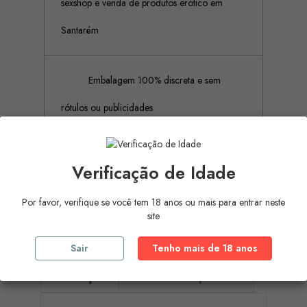
sexshop e venda de produtos erótico em
Santarém
Embalagem 100% discreta e sem
rótulos ou publicidades
Pagamento Seguro (Aceitamos
Verificação de Idade
pagamento por referência Multibanco, Mbway
Por favor, verifique se você tem 18 anos ou mais para entrar neste
e cartões de crédito)
site
Sair
Tenho mais de 18 anos
Descrição
Detalhes do produto