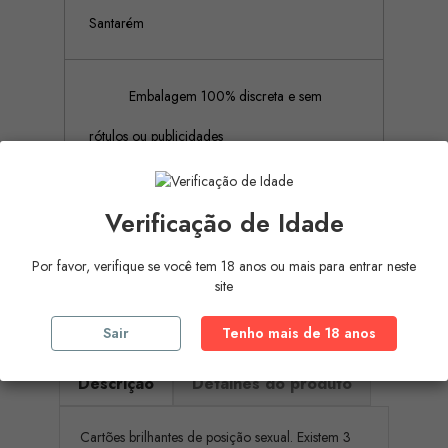
Santarém
Embalagem 100% discreta e sem
rótulos ou publicidades
Pagamento Seguro (Aceitamos
Verificação de Idade
pagamento por referência Multibanco, Mbway
Por favor, verifique se você tem 18 anos ou mais para entrar neste
site
e cartões de crédito)
Sair
Tenho mais de 18 anos
Descrição
Detalhes do produto
Cartões brilhantes de posição sexual. Existem 3