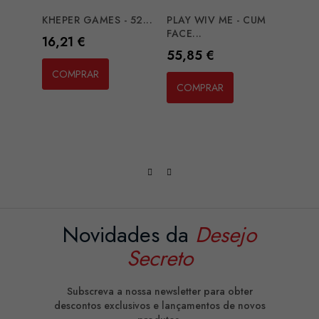
KHEPER GAMES - 52...
PLAY WIV ME - CUM
SECR
FACE...
CHAL
Preço
16,21 €
Preço
Preç
55,85 €
10,1
COMPRAR
COMPRAR
CO
Novidades da
Desejo
Secreto
Subscreva a nossa newsletter para obter
descontos exclusivos e lançamentos de novos