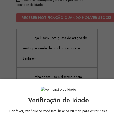
confidencialidade
RECEBER NOTIFICAÇÃO QUANDO HOUVER STOCK!
Loja 100% Portuguesa de artigos de
sexshop e venda de produtos erótico em
Santarém
Embalagem 100% discreta e sem
rótulos ou publicidades
Verificação de Idade
Pagamento Seguro (Aceitamos
Por favor, verifique se você tem 18 anos ou mais para entrar neste