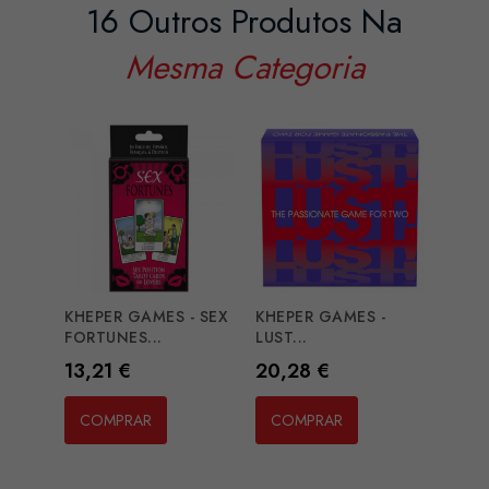
16 Outros Produtos Na
Mesma Categoria
KHEPER GAMES - SEX
KHEPER GAMES -
SECRE
FORTUNES...
LUST...
PLAY,.
Preço
Preço
Preç
13,21 €
20,28 €
11,1
COMPRAR
COMPRAR
CO