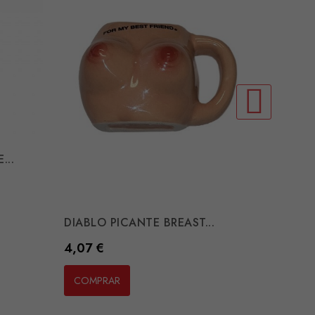
...
DIABLO PICANTE BREAST...
DIABLO
Preço
Preço
4,07 €
3,04 
COMPRAR
COMP