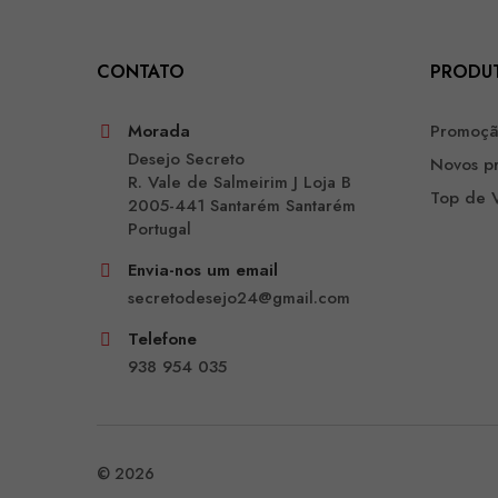
CONTATO
PRODU
Morada
Promoç
Desejo Secreto
Novos p
R. Vale de Salmeirim J Loja B
Top de 
2005-441 Santarém Santarém
Portugal
Envia-nos um email
secretodesejo24@gmail.com
Telefone
938 954 035
© 2026