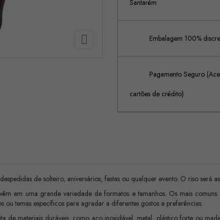
Santarém

Embalagem 100% discreta
Pagamento Seguro (Acei
cartões de crédito)
spedidas de solteiro, aniversários, festas ou qualquer evento. O riso será a
 vêm em uma grande variedade de formatos e tamanhos. Os mais comuns i
 ou temas específicos para agradar a diferentes gostos e preferências.
ita de materiais duráveis, como aço inoxidável, metal, plástico forte ou mad