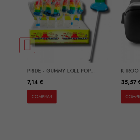
PRIDE - GUMMY LOLLIPOP...
KIIROO 
Preço
Preço
7,14 €
35,57 
COMPRAR
COMP