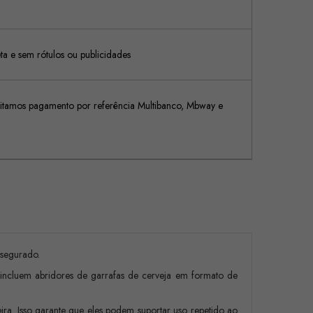
 e sem rótulos ou publicidades
tamos pagamento por referência Multibanco, Mbway e
ssegurado.
ncluem abridores de garrafas de cerveja em formato de
eira. Isso garante que eles podem suportar uso repetido ao