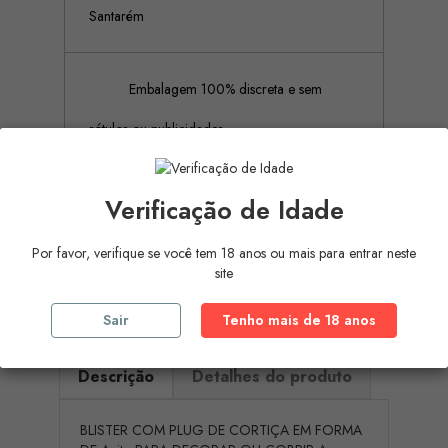
Santarém
Embalagem 100% discreta e sem
rótulos ou publicidades
Verificação de Idade
Pagamento Seguro (Aceitamos
pagamento por referência Multibanco, Mbway
Por favor, verifique se você tem 18 anos ou mais para entrar neste
site
e cartões de crédito)
Sair
Tenho mais de 18 anos
Descrição
Detalhes do produto
BLISTER COM PLUG DE CORTIÇA EM FORMA