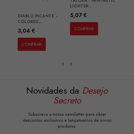
TALOKA - FANTASTIC
LIGHTER...
Preço
5,07 €
DIABLO PICANTE -
DIAB
COLORED...
BREAS
COMPRAR
Preço
Preç
3,04 €
4,07
COMPRAR
CO
Novidades da
Desejo
Secreto
Subscreva a nossa newsletter para obter
descontos exclusivos e lançamentos de novos
produtos.