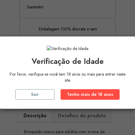
Santarém
Embalagem 100% discreta e sem
rótulos ou publicidades
Verificação de Idade
Pagamento Seguro (Aceitamos
Por favor, verifique se você tem 18 anos ou mais para entrar neste
pagamento por referência Multibanco, Mbway
site
e cartões de crédito)
Sair
Tenho mais de 18 anos
Descrição
Detalhes do produto
Brinquedo macio para adultos com aroma de