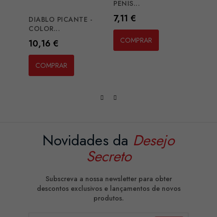
PENIS...
WHITE
Preço
Preç
7,11 €
2,02
DIABLO PICANTE -
COLOR...
COMPRAR
CO
Preço
10,16 €
COMPRAR
Novidades da
Desejo
Secreto
Subscreva a nossa newsletter para obter
descontos exclusivos e lançamentos de novos
produtos.