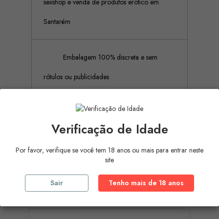
sexshop e venda de produtos erótico em
Santarém
Embalagem 100% discreta e sem
rótulos ou publicidades
Pagamento Seguro (Aceitamos
Verificação de Idade
pagamento por referência Multibanco, Mbway
Por favor, verifique se você tem 18 anos ou mais para entrar neste
e cartões de crédito)
site
Sair
Tenho mais de 18 anos
Descrição
Detalhes do produto