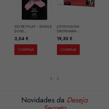
SECRETPLAY - SINGLE
JOYDIVISION
RUF -
DOSE...
EROPHARM -...
CLITO
Preço
Preço
Preç
3,04 €
19,30 €
17,2
COMPRAR
COMPRAR
CO
Novidades da
Desejo
Secreto